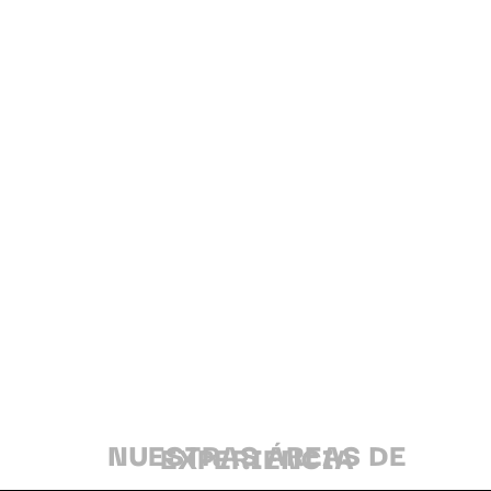
soluciones innovadoras de
GEM, empresa consultora líder
de la industria minera mundial
Contáctanos
NUESTRAS ÁREAS DE
EXPERIENCIA