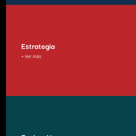
Estrategia
Estrategia
Nuestros sólidos conocimientos y herramientas,
nos permiten entregar soluciones y asesorar a
+ Ver más
nuestros clientes en sus procesos de toma de
decisiones.
Evaluación