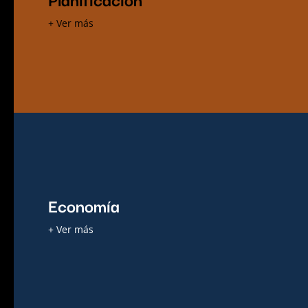
Capacitamos personas y equipos en distintas
áreas: geología, metalurgia, planificación,
+ Ver más
economía, evaluación de proyectos y finanzas.
Economía
Economía
Realizamos estudios bajo rigurosos
fundamentos económicos, con el objetivo de
+ Ver más
entregar información robusta e insesgada sobre
el futuro.