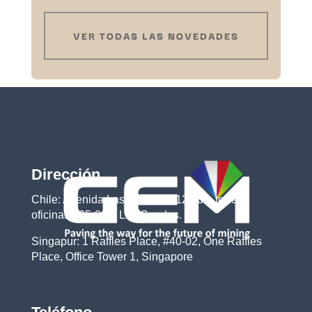
VER TODAS LAS NOVEDADES
Dirección
Chile: Avenida Las Condes #12.461, torre 3,
oficinas 805-806. Las Condes.
Singapur:
1 Raffles Place, #40-02, One Raffles
Place, Office Tower 1, Singapore