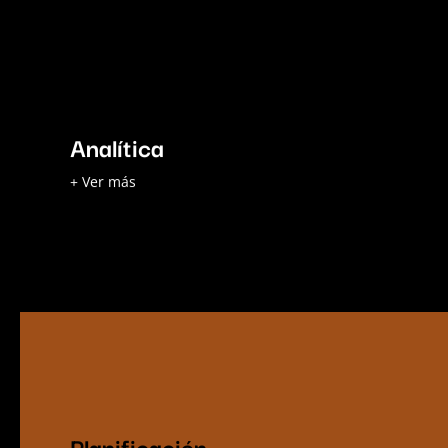
Analítica
Analítica
Desarrollamos modelos numéricos avanzados
de acuerdo con las necesidades de nuestros
+ Ver más
clientes, para así, tener una ventaja en su toma
de decisiones.
Planificación
Planificación