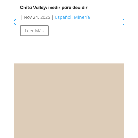
Chita Valley: medir para decidir
Lec
inv
|
Nov 24, 2025
|
Español
,
Minería
|
D
Leer Más
L